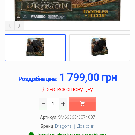
Previous
Next
1 799,00
грн
Роздрібна ціна:
Дізнатися оптову ціну
−
+
Артикул
:
SM66663/6074007
Бренд
:
Dragons ❘ Дракони