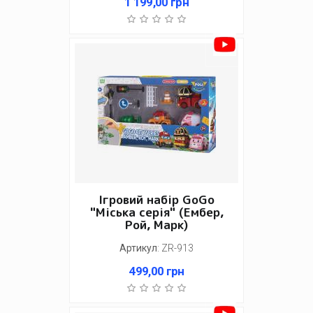
1 199,00
грн
Ігровий набір GoGo
"Міська серія" (Ембер,
Рой, Марк)
Артикул
:
ZR-913
499,00
грн