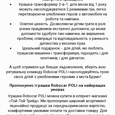
Іграшка-трансформер 2-в-1: діти віком від 1 року
можуть насолоджуватися 2 режимами гри, легко
перетворюючи улюблених героїв з автомобіля на
робота та навпаки.
Освітня цінність. Дозволяючи дітям грати в ролі
різних працівників екстреної допомоги, це може
допомогти здобути такі навички, як вирішення
проблем, співпраця та відповідальність з раннього
дитинства у веселих іграх.
Ідеальний подарунок - для дітей, які люблять
іграшкові машинки і трансформери, підходять і для
хлопчиків, і для дівчаток.
А щоб отримати ще більше задоволення, зберіть всю
рятувальну команду Robocar POLI і насолоджуйтесь грою
своїх дітей з улюбленими героями з міста Брумс!
Пропонуємо іграшки Robocar POLI на найкращих
умовах
Іграшки Robocar POLI можна купити в інтернет-магазині
«Той-Той Трейд». Ми пропонуємо широкий асортимент
ліцензійної продукції за середньоринковою вартістю,
комфортними умовами оплати та доставки товару. Для