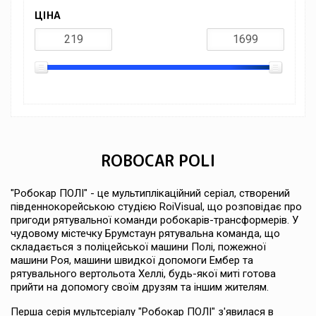
ЦІНА
ROBOCAR POLI
"Робокар ПОЛІ" - це мультиплікаційний серіал, створений
південнокорейською студією RoiVisual, що розповідає про
пригоди рятувальної команди робокарів-трансформерів. У
чудовому містечку Брумcтаун рятувальна команда, що
складається з поліцейської машини Полі, пожежної
машини Роя, машини швидкої допомоги Ембер та
рятувального вертольота Хеллі, будь-якої миті готова
прийти на допомогу своїм друзям та іншим жителям.
Перша серія мультсеріалу "Робокар ПОЛІ" з'явилася в