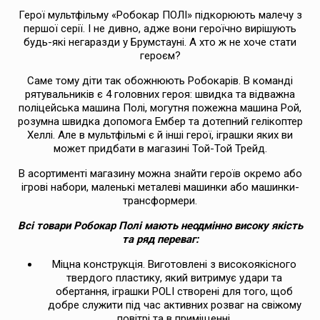
Герої мультфільму «Робокар ПОЛІ» підкорюють малечу з
першої серії. І не дивно, адже вони героїчно вирішують
будь-які негаразди у Брумстауні. А хто ж не хоче стати
героєм?
Саме тому діти так обожнюють Робокарів. В команді
рятувальників є 4 головних героя: швидка та відважна
поліцейська машина Полі, могутня пожежна машина Рой,
розумна швидка допомога Ембер та дотепний гелікоптер
Хеллі. Але в мультфільмі є й інші герої, іграшки яких ви
может придбати в магазині Той-Той Трейд.
В асортименті магазину можна знайти героїв окремо або
ігрові набори, маленькі металеві машинки або машинки-
трансформери.
Всі товари Робокар Полі мають неодмінно високу якість
та ряд переваг:
Міцна конструкція. Виготовлені з високоякісного
твердого пластику, який витримує удари та
обертання, іграшки POLI створені для того, щоб
добре служити під час активних розваг на свіжому
повітрі та в приміщенні.