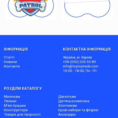
ІНФОРМАЦІЯ
КОНТАКТНА ІНФОРМАЦІЯ
Статті
Україна, м. Харків
Новини
+38 (050) 205 55 89
Контакти
info@toytoytrade.com
10:00 - 18:00, Пн - Пт
РОЗДІЛИ КАТАЛОГУ
Малюкам
Дівчаткам
Ляльки
Дитяча косметика
М'які іграшки
Хлопчикам
Конструктори
Ігрові набори та фігурки
Товари для творчості
Аксесуари