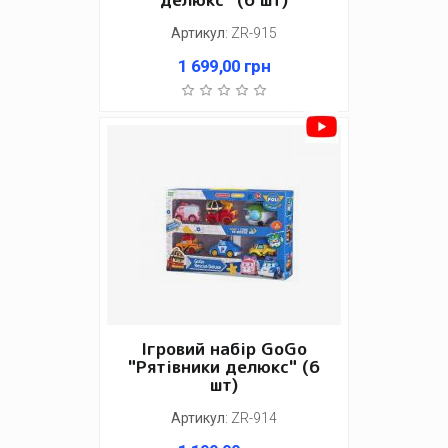
Артикул
:
ZR-915
1 699,00
грн
Ігровий набір GoGo
"Рятівники делюкс" (6
шт)
Артикул
:
ZR-914