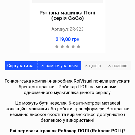
Рятівна машинка Полі
(серія GoGo)
Артикул
:
ZR-923
219,00
грн
Сортувати за:
замовчуванням
ціною
назвою
Гонконгська компанія-виробник RoiVisual почала випускати
брендові іграшки - Робокар ПОЛІ за мотивами
одноіменного мультиплікаційного серіалу.
Це можуть бути невеликі 6-сантиметрові металеві
колекційні машинки або роботи-трансформери. Всі іграшки
незмінно високої якості та вирізняються доступністю і
безпекою у використанні.
Які переваги іграшок
Робокар ПОЛІ (Robocar POLI)?