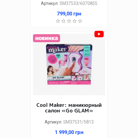
Артикул
:
SM37533/6070855
799,00
грн
Cool Maker: маникюрный
салон «Go GLAM»
Артикул
:
SM37531/5813
1 999,00
грн