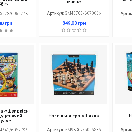
мавп»
ббі»
Артикул
:
SM45709/6070066
3678/6066778
Артик
349,00
грн
00
грн
ра «Швидкісні
Цуценячий
Настільна гра «Шахи»
Н
руль»
Артикул
:
SM98367/6065335
Артик
4643/6069796