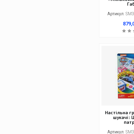
Га
Артикул
:
SM3
879,
Настільна г
шукачі: 
пат
Артикул
:
SM3