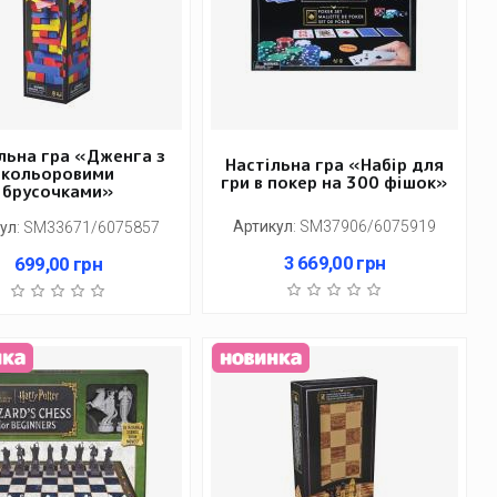
льна гра «Дженга з
Настільна гра «Набір для
кольоровими
гри в покер на 300 фішок»
брусочками»
Артикул
:
SM37906/6075919
ул
:
SM33671/6075857
3 669,00
грн
699,00
грн