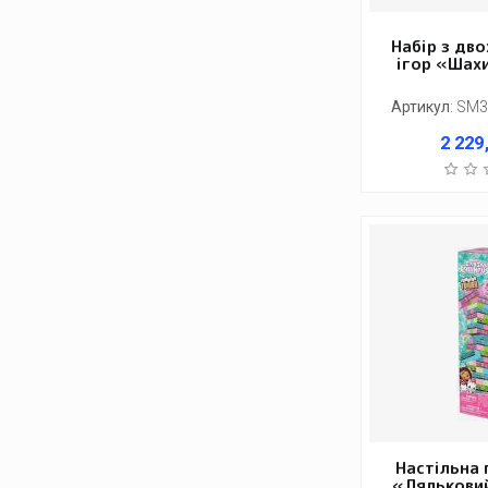
Набір з дво
ігор «Шах
Артикул
:
SM3
2 229
Настільна 
«Лялькови