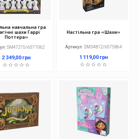
льна навчальна гра
гічні шахи Гаррі
Настільна гра «Шахи»
Поттера»
Артикул
:
SM34812/6075864
ул
:
SM47215/6071062
1 119,00
грн
2 349,00
грн