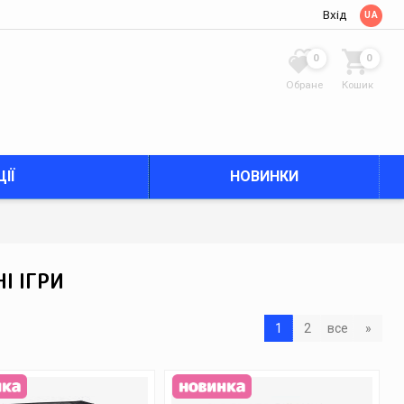
Вхід
UA
0
0
Обране
Кошик
ІЇ
НОВИНКИ
І ІГРИ
1
2
все
»