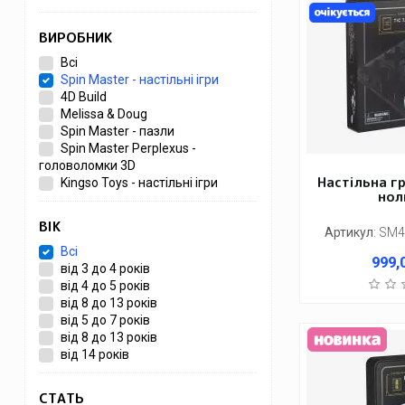
ВИРОБНИК
Всі
Spin Master - настільні ігри
4D Build
Melissa & Doug
Spin Master - пазли
Spin Master Perplexus -
головоломки 3D
Настільна г
Kingso Toys - настільні ігри
нол
ВІК
Артикул
:
SM4
Всі
999,
від 3 до 4 років
від 4 до 5 років
від 8 до 13 років
від 5 до 7 років
від 8 до 13 років
від 14 років
СТАТЬ