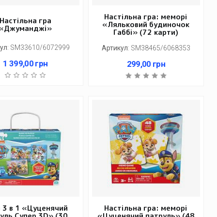
Настільна гра: меморі
Настільна гра
«Ляльковий будиночок
«Джуманджі»
Габбі» (72 карти)
ул
:
SM33610/6072999
Артикул
:
SM38465/6068353
1 399,00
грн
299,00
грн
 3 в 1 «Цуценячий
Настільна гра: меморі
уль Супер 3D» (30
«Цуценячий патруль» (48