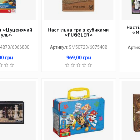
Насті
а «Цуценячий
Настільна гра з кубиками
«Ма
руль»
«FUGGLER»
4873/6066830
Артикул
:
SM50723/6075408
Артик
00
грн
969,00
грн