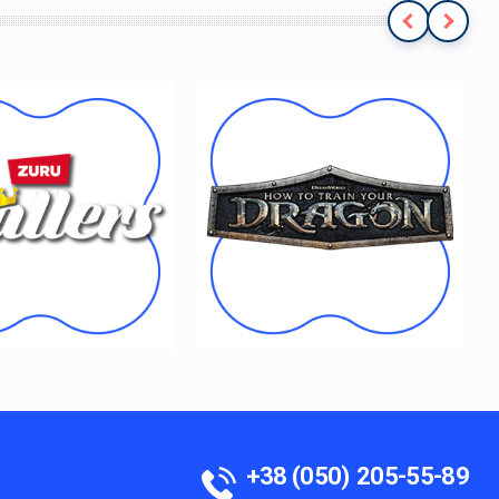
Previous
Next
+38 (050)
205-55-89