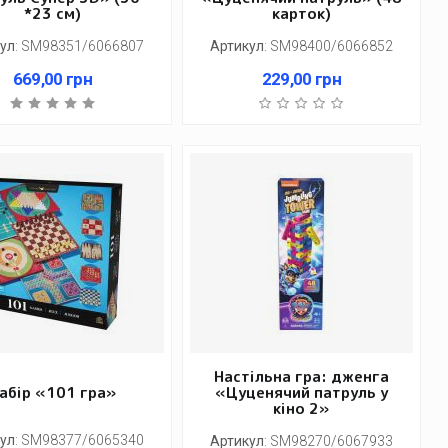
*23 см)
карток)
ул
:
SM98351/6066807
Артикул
:
SM98400/6066852
669,00
грн
229,00
грн
Настільна гра: дженга
абір «101 гра»
«Цуценячий патруль у
кіно 2»
ул
:
SM98377/6065340
Артикул
:
SM98270/6067933