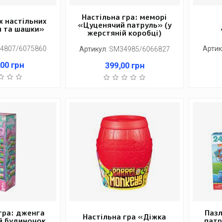
Настільна гра: меморі
х настільних
«Цуценячий патруль» (у
и та шашки»
жерстяній коробці)
4807/6075860
Артик
Артикул
:
SM34985/6066827
,00
грн
399,00
грн
гра: дженга
Пазл
Настільна гра «Діжка
й будиночок
патр