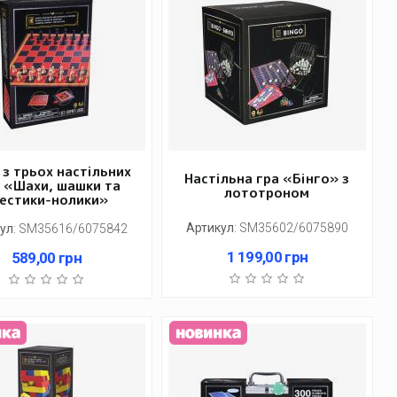
 з трьох настільних
Настільна гра «Бінго» з
р «Шахи, шашки та
лототроном
естики-нолики»
Артикул
:
SM35602/6075890
ул
:
SM35616/6075842
1 199,00
грн
589,00
грн