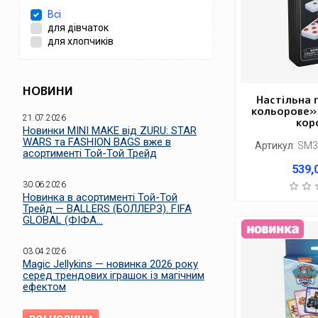
Всі
для дівчаток
для хлопчиків
НОВИНИ
Настільна 
кольорове» 
21.07.2026
кор
Новинки MINI MAKE від ZURU: STAR
WARS та FASHION BAGS вже в
Артикул
:
SM3
асортименті Той-Той Трейд
539,
30.06.2026
Новинка в асортименті Той-Той
Трейд — BALLERS (БОЛЛЕРЗ). FIFA
GLOBAL (ФІФА...
03.04.2026
Magic Jellykins — новинка 2026 року
серед трендових іграшок із магічним
ефектом