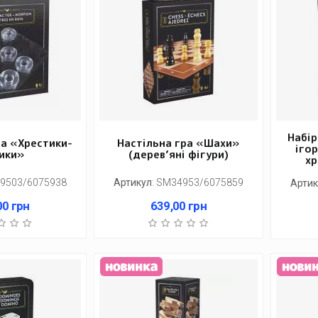
Набір
ра «Хрестики-
Настільна гра «Шахи»
іго
ики»
(дерев’яні фігури)
хр
9503/6075938
Артикул
:
SM34953/6075859
Артик
00
грн
639,00
грн