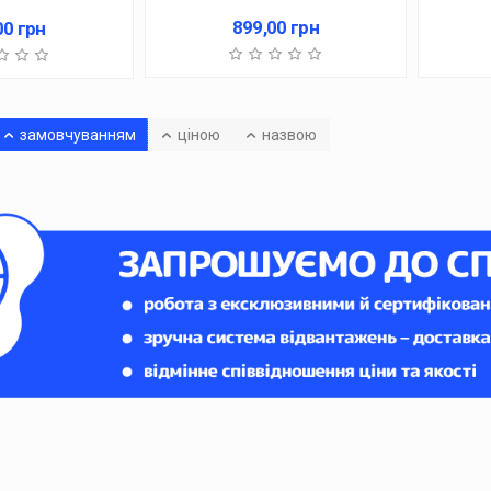
899,00
грн
00
грн
замовчуванням
ціною
назвою