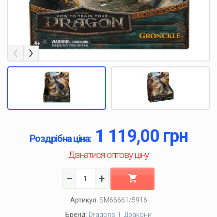
Previous
Next
1 119,00
грн
Роздрібна ціна:
Дізнатися оптову ціну
−
+
Артикул
:
SM66661/5916
Бренд
:
Dragons ❘ Дракони