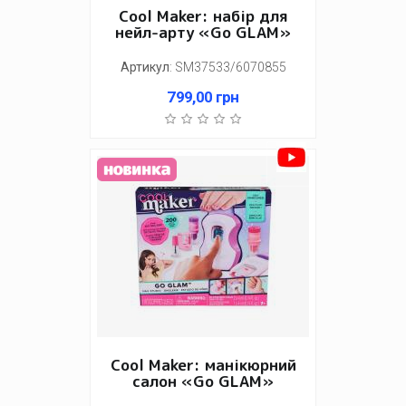
Cool Maker: набір для
нейл-арту «Go GLAM»
Артикул
:
SM37533/6070855
799,00
грн
Cool Maker: манікюрний
салон «Go GLAM»