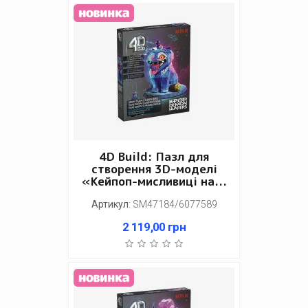
4D Build: Пазл для
створення 3D-моделі
«Кейпоп-мисливиці на...
Артикул
:
SM47184/6077589
2 119,00
грн