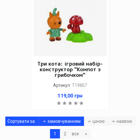
Три кота: ігровий набір-
конструктор "Компот з
грибочком"
Артикул
:
Т19857
119,00
грн
Сортувати за:
замовчуванням
ціною
назвою
1
2
все
»