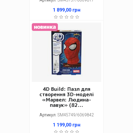
1 899,00
грн
4D Build: Пазл для
створення 3D-моделі
«Марвел: Людина-
павук» (82...
Артикул
:
SM45749/6069842
1 199,00
грн