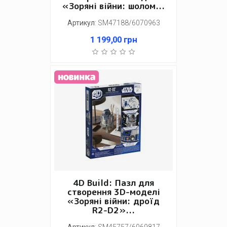
«Зоряні війни: шолом...
Артикул
:
SM47188/6070963
1 199,00
грн
4D Build: Пазл для
створення 3D-моделі
«Зоряні війни: дроїд
R2-D2»...
Артикул
:
SM45757/6069817