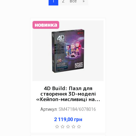
1
2
все
»
4D Build: Пазл для
створення 3D-моделі
«Кейпоп-мисливиці на...
Артикул
:
SM47184/6078016
2 119,00
грн