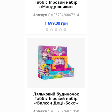
Габбі: Ігровий набір
«Мандрівники»
Артикул
:
SM36204/6067214
1 699,00
грн
Ляльковий будиночок
Габбі: Ігровий набір
«Балкон Доці-Бокс»
Артикул
:
SM36259/6071358