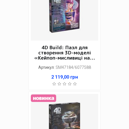
4D Build: Пазл для
створення 3D-моделі
«Кейпоп-мисливиці на...
Артикул
:
SM47184/6077588
2 119,00
грн