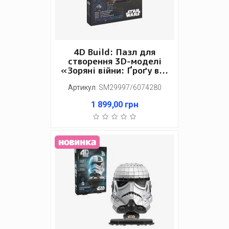
4D Build: Пазл для
створення 3D-моделі
«Зоряні війни: Ґроґу в...
Артикул
:
SM29997/6074280
1 899,00
грн