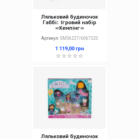
Ляльковий будиночок
Габбі: Ігровий набір
«Кемпінг»
Артикул
:
SM36227/6067225
1 119,00
грн
Ляльковий будиночок