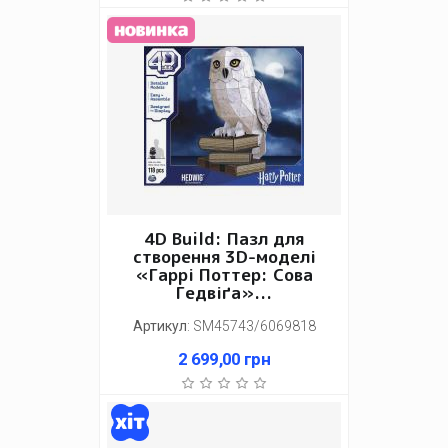
4D Build: Пазл для
створення 3D-моделі
«Гаррі Поттер: Сова
Гедвіґа»...
Артикул
:
SM45743/6069818
2 699,00
грн