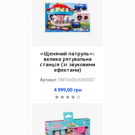
«Щенячий патруль»:
велика рятувальна
станція (зі звуковими
ефектами)
Артикул
:
SM16606/6060007
4 999,00
грн