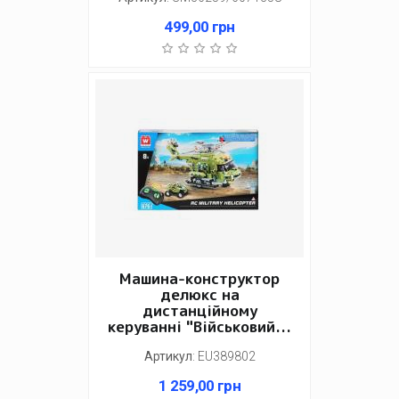
499,00
грн
Машина-конструктор
делюкс на
дистанційному
керуванні "Військовий...
Артикул
:
EU389802
1 259,00
грн