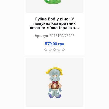
Губка Боб у кіно: У
пошуках Квадратних
штанів: м'яка іграшка...
Артикул
:
FR73120/73106
579,00
грн