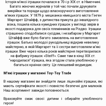
Історія м'якої іграшки почалася в 70-і р XIX ст. в Німеччині.
Багато жіночих журналів у той час почали друкувати
викрійки та поради щодо власноручного виготовлення
м'яких іграшок. У 1879 р. мешканка німецького міста Гінген
Маргарет Штайфф, з дитинства прикута до інвалідного
візка, пошила кілька кумедних іграшок у вигляді звірів в
якості подарунка для своїх племінників на Різдво. Іграшки
страшенно сподобалися сусідам, і незабаром у Маргарет
Штайфф вже було багато замовлень на виготовлення
іграшок. Батько молодої рукодільниці відкрив невелику
майстерню, в якій Маргарет та її сестри виготовляли м'які
іграшки. Вже через кілька років майстерня перетворилася
на фабрику іграшок «Steiff». Саме там в кінці XIX ст.
"народилася" іграшка, яка згодом стала улюбленою у
багатьох країнах світу. Це плюшевий ведмедик.
М'які іграшки у магазині Toy-Toy Trade
В нашому магазині ви знайдете лише ліцензійні іграшки, які
мають сертифікати якості і повністю безпечні для малюків.
Наш асортимент завжди поповнюється.
Враховуйте смак своєї дитини і обирайте улюбленого
героя!