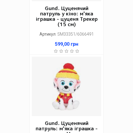
Gund. Цуценячий
патруль у кіно: м'яка
іграшка - цуценя Трекер
(15 см)
Артикул
:
SM33351/6066491
599,00
грн
Gund. Цуценячий
патруль: м'яка іграшка -