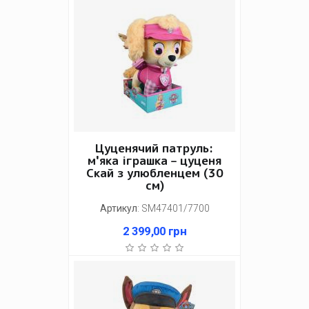
Цуценячий патруль:
м'яка іграшка – цуценя
Скай з улюбленцем (30
см)
Артикул
:
SM47401/7700
2 399,00
грн