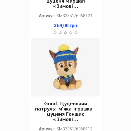
цуценя Маршал
«Зимові...
Артикул
:
SM33351/6068124
369,00
грн
Gund. Цуценячий
патруль: м'яка іграшка -
цуценя Гонщик
«Зимові...
Артикул
:
SM33351/6068113