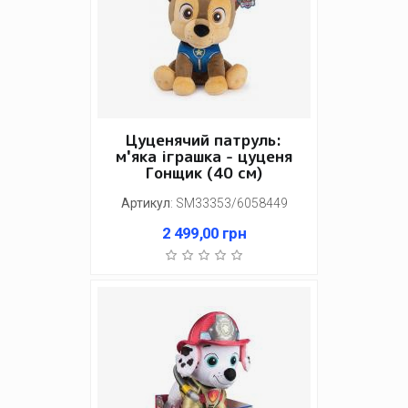
Цуценячий патруль:
м'яка іграшка - цуценя
Гонщик (40 см)
Артикул
:
SM33353/6058449
2 499,00
грн