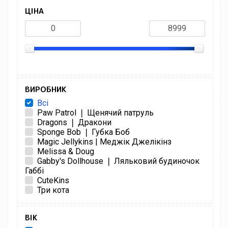
ЦІНА
ВИРОБНИК
Всі
Paw Patrol ❘ Щенячий патруль
Dragons ❘ Дракони
Sponge Bob ❘ Губка Боб
Magic Jellykins | Меджік Джелікінз
Melissa & Doug
Gabby's Dollhouse ❘ Ляльковий будиночок
Габбі
CuteKins
Три кота
ВІК