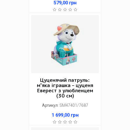
579,00
грн
Цуценячий патруль:
м'яка іграшка – цуценя
Еверест з улюбленцем
(30 см)
Артикул
:
SM47401/7687
1 699,00
грн