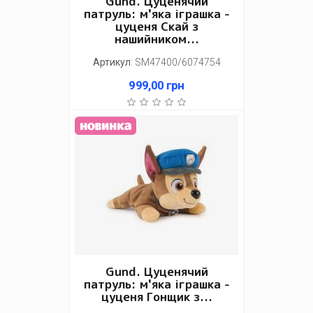
Gund. Цуценячий
патруль: м'яка іграшка -
цуценя Скай з
нашийником...
Артикул
:
SM47400/6074754
999,00
грн
Gund. Цуценячий
патруль: м'яка іграшка -
цуценя Гонщик з...