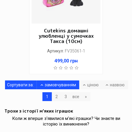
Cutekins домашні
улюбленці у сумочках
Такса (10см)
Артикул
:
FV35061-1
499,00
грн
Сортувати за:
замовчуванням
ціною
назвою
1
2
3
все
»
Трохи з історії м'яких іграшок
Коли ж вперше з'явилися м'які іграшки? Чи знаєте ви
історію їх виникнення?