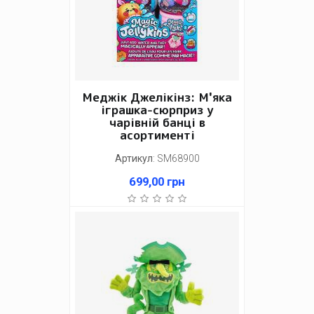
Меджік Джелікінз: М'яка
іграшка-сюрприз у
чарівній банці в
асортименті
Артикул
:
SM68900
699,00
грн